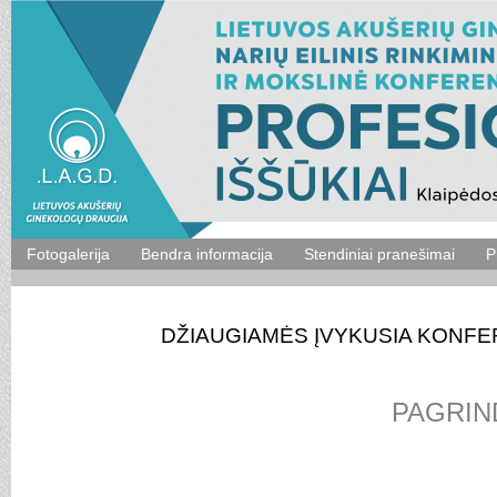
Fotogalerija
Bendra informacija
Stendiniai pranešimai
P
DŽIAUGIAMĖS ĮVYKUSIA KONFE
PAGRIN