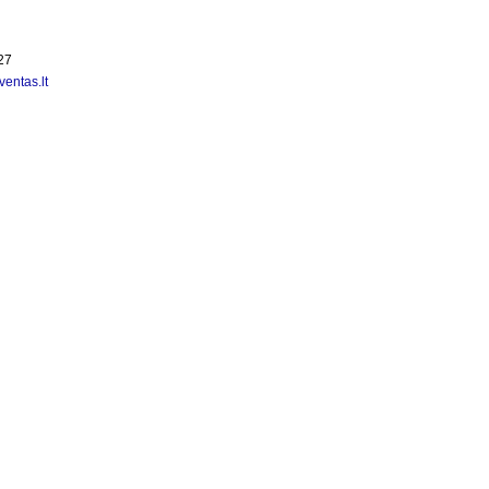
527
ntas.lt