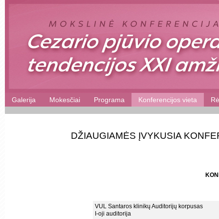
Galerija
Mokesčiai
Programa
Konferencijos vieta
Rė
DŽIAUGIAMĖS ĮVYKUSIA KONFE
KON
VUL Santaros klinikų Auditorijų korpusas
I-oji auditorija