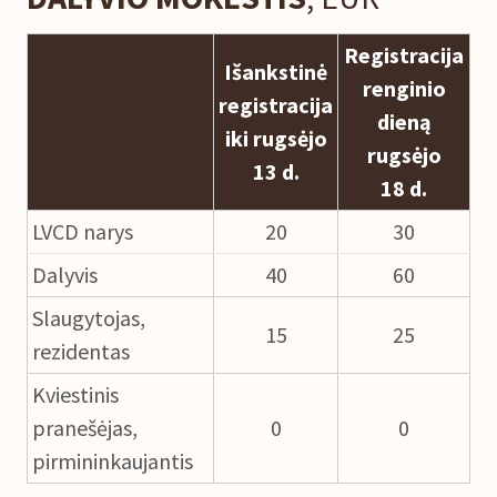
Registracija
Išankstinė
renginio
registracija
dieną
iki rugsėjo
rugsėjo
13 d.
18 d.
LVCD narys
20
30
Dalyvis
40
60
Slaugytojas,
15
25
rezidentas
Kviestinis
pranešėjas,
0
0
pirmininkaujantis