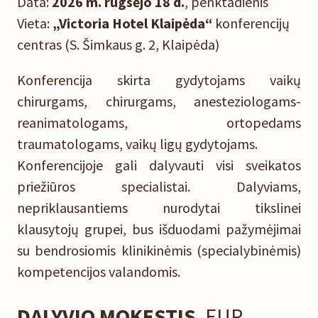
Data:
2026 m. rugsėjo 18 d.
, penktadienis
Vieta:
„
Victoria Hotel Klaipėda“
konferencijų
centras (S. Šimkaus g. 2, Klaipėda)
Konferencija skirta
gydytojams vaikų
chirurgams, chirurgams, anesteziologams-
reanimatologams, ortopedams
traumatologams, vaikų ligų gydytojams.
Konferencijoje gali dalyvauti visi sveikatos
priežiūros specialistai. Dalyviams,
nepriklausantiems nurodytai tikslinei
klausytojų grupei, bus išduodami pažymėjimai
su bendrosiomis klinikinėmis (specialybinėmis)
kompetencijos valandomis.
DALYVIO MOKESTIS
, EUR