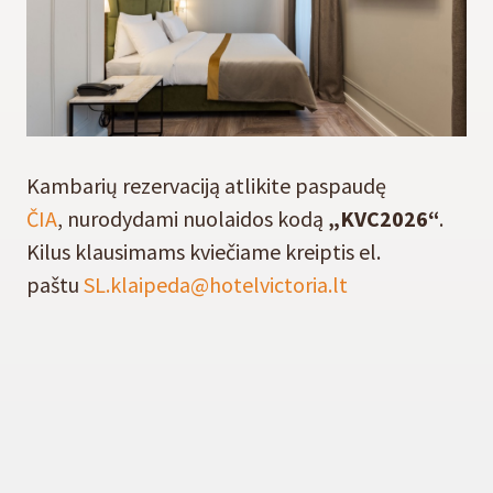
Kambarių rezervaciją atlikite paspaudę
ČIA
, nurodydami nuolaidos kodą
„KVC2026“
.
Kilus klausimams kviečiame kreiptis el.
paštu
SL.klaipeda@hotelvictoria.lt