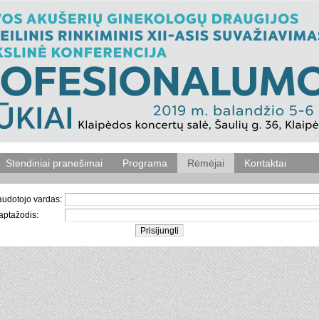
Stendiniai pranešimai
Programa
Rėmėjai
Kontaktai
udotojo vardas:
aptažodis: