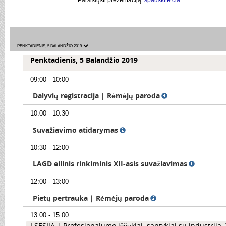
Parsisiųsti prezentaciją:
spauskite čia